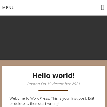
Ga
MENU
naar
de
inhoud
Rhodesian Ridgeback Fokker
Masamuda Imbwa
Hello world!
Posted On 19 december 2021
Welcome to WordPress. This is your first post. Edit
or delete it, then start writing!